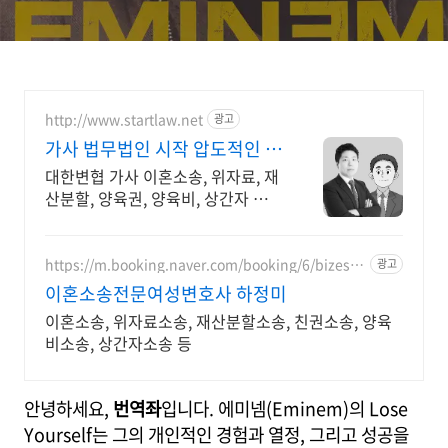
http://www.startlaw.net
광고
가사 법무법인 시작 압도적인 이
혼소송 승소사례
대한변협 가사 이혼소송, 위자료, 재
산분할, 양육권, 양육비, 상간자 오직
이혼&가사 사건만 진행하는 진짜 이
혼전문로펌.
https://m.booking.naver.com/booking/6/bizes/1
광고
47504
이혼소송전문여성변호사 하정미
이혼소송, 위자료소송, 재산분할소송, 친권소송, 양육
비소송, 상간자소송 등
안녕하세요,
번역좌
입니다. 에미넴(Eminem)의 Lose
Yourself는 그의 개인적인 경험과 열정, 그리고 성공을