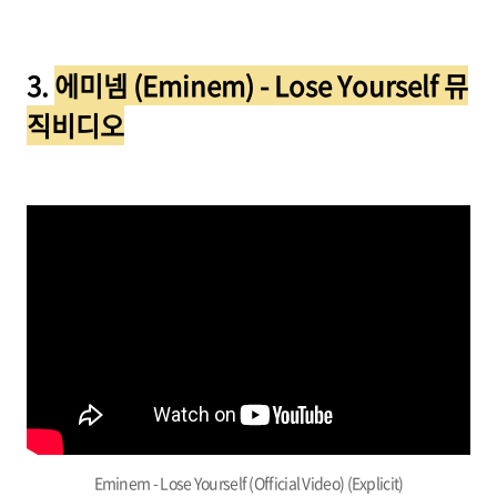
3.
에미넴 (Eminem) - Lose Yourself 뮤
직비디오
Eminem - Lose Yourself (Official Video) (Explicit)