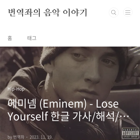
본문 바로가기
번역좌의 음악 이야기
홈
태그
Hip-Hop
에미넴 (Eminem) - Lose
Yourself 한글 가사/해석/
뜻/곡 정보
by 번역좌
2023. 11. 19.