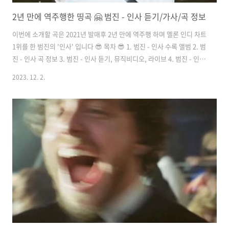
2년 만에 역주행한 띵곡 🤗 범진 - 인사 듣기/가사/곡 정보
이번에 소개할 곡은 2021년 발매후 2년 만에 역주행 하며 멜론 인디 차트
1위를 한 범진의 '인사' 입니다 😎 목차 😎 1. 범진 - 인사 수록 앨범 2. 범
진 - 인사 곡 정보 3. 범진 - 인사 듣기, 뮤직비디오, 라이브 4. 범진 - 인사
가사 1. 범진 - 인사 수록 앨범 범진의 인사는 싱글로 발매 되었습니다. 2.
2023. 12. 2.
범진 - 인사 곡 정보 수록 앨범 싱글 곡 발매일 2021년 12월 24일 아티스
트 범진 프로듀싱 신성진 작사/작곡 범진, 김석영 / 범진 1) 2년 만에 대중
들 에게 "인사"한 범진의 노래 🤗 Instagram에서 이 게시물 보기
BUMJIN 범진(@bumkle)님의 공유 게시물 싱어송라이터 범진의 곡
"인사"는 최근 음악 차트에서 눈부신 역주행을 보이며 주목받고 있습니
다..