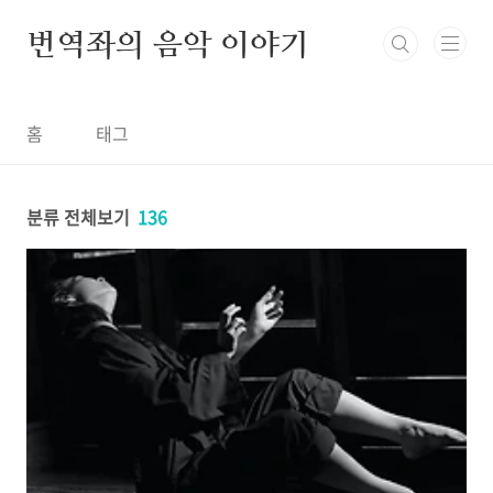
본문 바로가기
번역좌의 음악 이야기
홈
태그
분류 전체보기
136