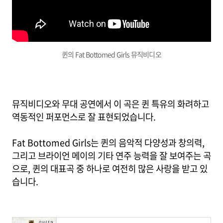
퀸의 Fat Bottomed Girls 뮤직비디오
뮤직비디오와 무대 공연에서 이 곡은 퀸 특유의 화려하고
역동적인 퍼포먼스로 잘 표현되었습니다.
Fat Bottomed Girls는 퀸의 음악적 다양성과 창의력,
그리고 브라이언 메이의 기타 연주 능력을 잘 보여주는 곡
으로, 퀸의 대표곡 중 하나로 여전히 많은 사랑을 받고 있
습니다.