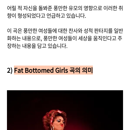
어릴 적 자신을 돌봐준 풍만한 유모의 영향으로 이러한 취
향이 형성되었다고 언급하고 있습니다.
이 곡은 풍만한 여성들에 대한 찬사와 성적 판타지를 일반
화하는 내용으로, 풍만한 여성들이 세상을 움직인다고 주
장하는 내용을 담고 있습니다.
2)
Fat Bottomed Girls 곡의 의미