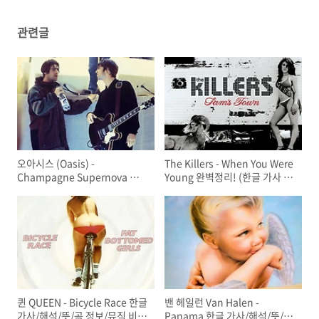
관련글
오아시스 (Oasis) -
The Killers - When You Were
Champagne Supernova 완
Young 완벽정리! (한글 가사 해
벽정리! (한글 가사 해석,뜻,비하
석,뜻, 곡 정보)
인드 스토리)
퀸 QUEEN - Bicycle Race 한글
밴 헤일런 Van Halen -
가사/해석/뜻/곡 정보/뮤직 비디
Panama 한글 가사/해석/뜻/곡