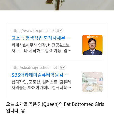
https://www.ezcpta.com/
광고
고소득 평생직업 회계사세무사
합격생들이 선택한 학원
회계사&세무사 인강, 비전공&초보
자 누구나 시작하고 합격 가능! 입문
서 무료제공
http://sbsdesignschool.net
광고
SBS아카데미컴퓨터학원김민지
커리큘럼/수강료문의
웹디자인, 포토샵, 일러스트. 컴퓨터
자격증은 SBS아카데미 컴퓨터학원
과 함께
오늘 소개할 곡은 퀸(Queen)의 Fat Bottomed Girls
입니다. 🤩