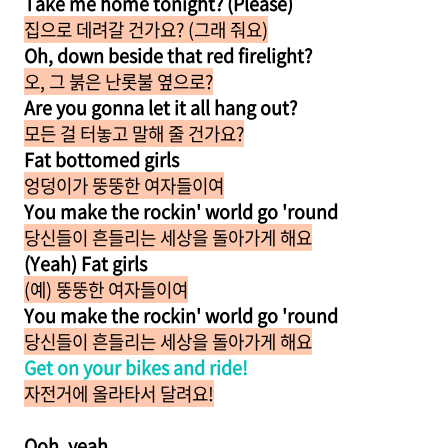
Take me home tonight? (Please)
집으로 데려갈 건가요? (그래 줘요)
Oh, down beside that red firelight?
오, 그 붉은 난롯불 옆으로?
Are you gonna let it all hang out?
모든 걸 터놓고 말해 줄 건가요?
Fat bottomed girls
엉덩이가 뚱뚱한 여자들이여
You make the rockin' world go 'round
당신들이 흔들리는 세상을 돌아가게 해요
(Yeah) Fat girls
(예) 뚱뚱한 여자들이여
You make the rockin' world go 'round
당신들이 흔들리는 세상을 돌아가게 해요
Get on your bikes and ride!
자전거에 올라타서 달려요!
Ooh, yeah