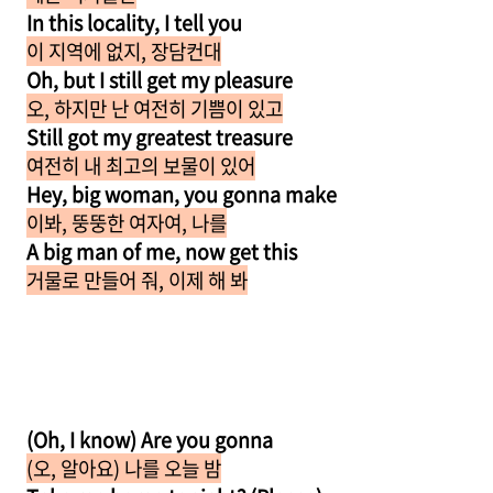
In this locality, I tell you
이 지역에 없지, 장담컨대
Oh, but I still get my pleasure
오, 하지만 난 여전히 기쁨이 있고
Still got my greatest treasure
여전히 내 최고의 보물이 있어
Hey, big woman, you gonna make
이봐, 뚱뚱한 여자여, 나를
A big man of me, now get this
거물로 만들어 줘, 이제 해 봐
(Oh, I know) Are you gonna
(오, 알아요) 나를 오늘 밤