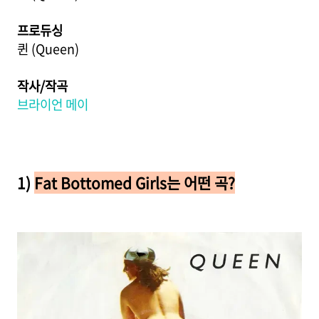
프로듀싱
퀸 (Queen)
작사/작곡
브라이언 메이
1)
Fat Bottomed Girls는 어떤 곡?