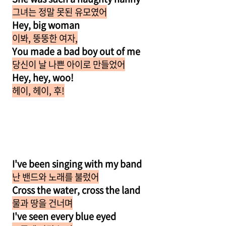
그녀는 정말 못된 유모였어
Hey, big woman
이봐, 뚱뚱한 여자,
You made a bad boy out of me
당신이 날 나쁜 아이로 만들었어
Hey, hey, woo!
헤이, 헤이, 후!
I've been singing with my band
난 밴드와 노래를 불렀어
Cross the water, cross the land
물과 땅을 건너며
I've seen every blue eyed