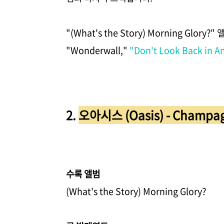
"(What's the Story) Morning G
"Wonderwall,"
"Don't Look Back in A
2.
오아시스 (Oasis) - Champa
수록 앨범
(What's the Story) Morning Glory?