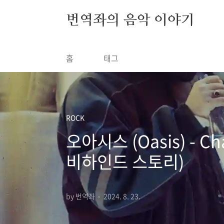
본문 바로가기
번역좌의 음악 이야기
홈
태그
ROCK
오아시스 (Oasis) - 
비하인드 스토리)
by 번역좌
2024. 8. 23.