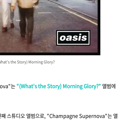
t's the Story) Morning Glory?
nova"는
"(What's the Story) Morning Glory?"
앨범에
 스튜디오 앨범으로, "Champagne Supernova"는 앨