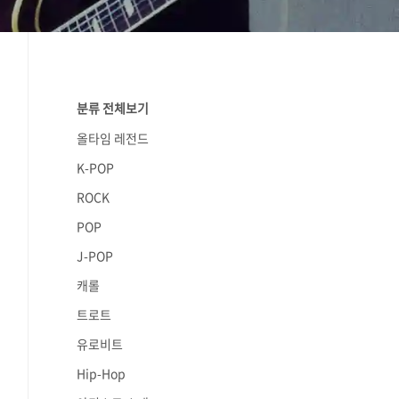
분류 전체보기
올타임 레전드
K-POP
ROCK
POP
J-POP
캐롤
트로트
유로비트
Hip-Hop