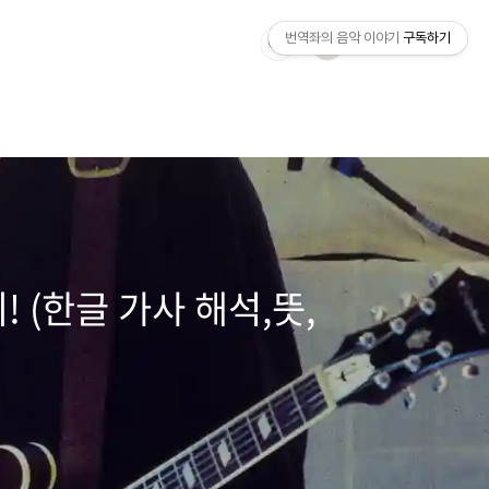
번역좌의 음악 이야기
구독하기
리! (한글 가사 해석,뜻,