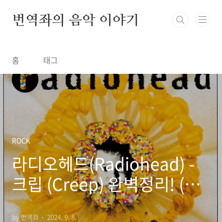
본문 바로가기
번역좌의 음악 이야기
홈
태그
ROCK
라디오헤드(Radiohead) -
크립 (Creep) 완벽정리! (한
글 가사 해석, 뜻, 비하인드 스
by 번역좌
2024. 9. 8.