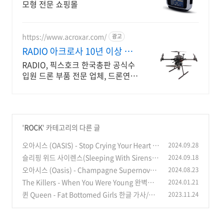
모형 전문 쇼핑몰
https://www.acroxar.com/
광고
RADIO 아크로사 10년 이상 업
력 베테랑기업
RADIO, 픽스호크 한국총판 공식수
입원 드론 부품 전문 업체, 드론연구
의 모든것 대량구매시 특별한 가격
과 혜택, 신제품대량입고, 도매회원
우대
'
ROCK
' 카테고리의 다른 글
오아시스 (OASIS) - Stop Crying Your Heart O
2024.09.28
ut 완벽정리! (한글 가사 해석, 뜻, 비하인드 스토
슬리핑 위드 사이렌스(Sleeping With Sirens) -
2024.09.18
리, 듣기)
If You Can't Hang 완벽정리! (한글 가사 해석,
(0)
오아시스 (Oasis) - Champagne Supernova
2024.08.23
뜻, 비하인드 스토리, 듣기)
완벽정리! (한글 가사 해석,뜻,비하인드 스토리)
(3)
The Killers - When You Were Young 완벽정
2024.01.21
리! (한글 가사 해석,뜻, 곡 정보)
(0)
퀸 Queen - Fat Bottomed Girls 한글 가사/해
2023.11.24
(0)
석/뜻/곡 정보
(0)