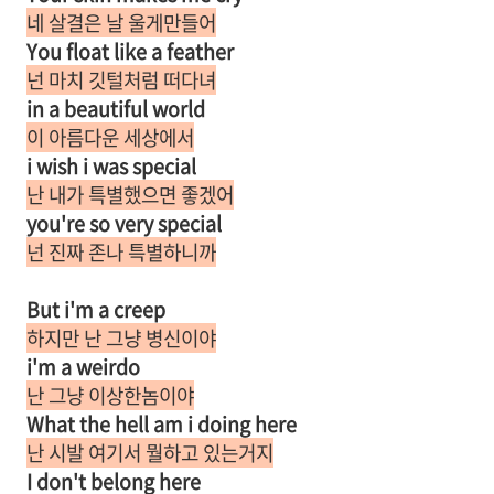
네 살결은 날 울게만들어
You float like a feather
넌 마치 깃털처럼 떠다녀
in a beautiful world
이 아름다운 세상에서
i wish i was special
난 내가 특별했으면 좋겠어
you're so very special
넌 진짜 존나 특별하니까
But i'm a creep
하지만 난 그냥 병신이야
i'm a weirdo
난 그냥 이상한놈이야
What the hell am i doing here
난 시발 여기서 뭘하고 있는거지
I don't belong here