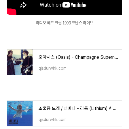
라디오 헤드 크립 1993 코난쇼 라이브
오아시스 (Oasis) - Champagne Supernova 완벽정리! (한글 가사 해석,뜻,비하인드 스토리)
qjsdurwhk.com
조울증 노래 / 너바나 - 리튬 (Lithium) 한글 가사/해석/뜻/의미
qjsdurwhk.com