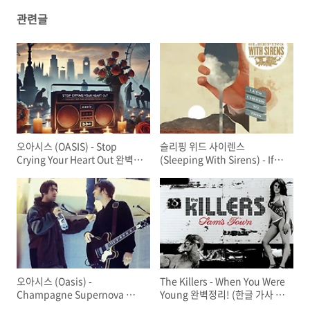
관련글
오아시스 (OASIS) - Stop
슬리핑 위드 사이렌스
Crying Your Heart Out 완벽정
(Sleeping With Sirens) - If
리! (한글 가사 해석, 뜻, 비하인
You Can't Hang 완벽정리! (한
드 스토리, 듣기)
글 가사 해석, 뜻, 비하인드 스토
리, 듣기)
오아시스 (Oasis) -
The Killers - When You Were
Champagne Supernova 완
Young 완벽정리! (한글 가사 해
벽정리! (한글 가사 해석,뜻,비하
석,뜻, 곡 정보)