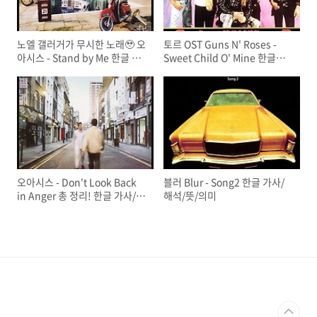
노엘 갤러거가 무시한 노래🥹 오
토르 OST Guns N' Roses -
아시스 - Stand by Me 한글 가
Sweet Child O' Mine 한글가
사/해석/뜻/의미
사/해석/뜻/의미
오아시스 - Don't Look Back
블러 Blur - Song2 한글 가사/
in Anger 총 정리! 한글 가사/해
해석/뜻/의미
석/뜻/의미