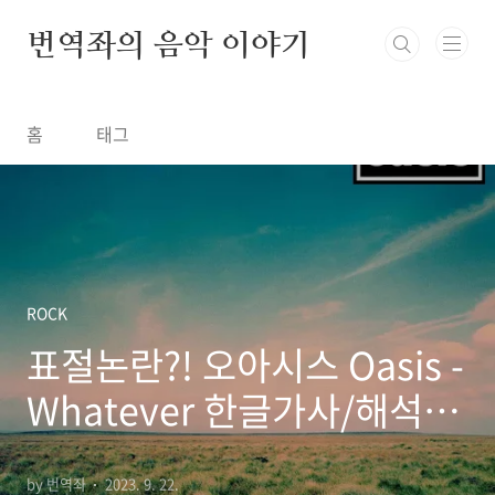
본문 바로가기
번역좌의 음악 이야기
홈
태그
ROCK
표절논란?! 오아시스 Oasis -
Whatever 한글가사/해석/
뜻/의미
by 번역좌
2023. 9. 22.