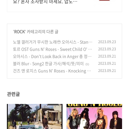
요? 혼자 조사받지 마세요. 압도적인
전문성.
'
ROCK
' 카테고리의 다른 글
노엘 갤러거가 무시한 노래🥹 오아시스 - Stand
2023.09.23
by Me 한글 가사/해석/뜻/의미
토르 OST Guns N' Roses - Sweet Child O' Mi
2023.09.23
(0)
ne 한글가사/해석/뜻/의미
오아시스 - Don't Look Back in Anger 총 정리!
2023.09.21
(0)
한글 가사/해석/뜻/의미
블러 Blur - Song2 한글 가사/해석/뜻/의미
2023.09.21
(0)
(1)
건즈 앤 로지스 Guns N' Roses - Knocking on
2023.09.21
Heaven's Door 한글 가사/해석/뜻/의미
(0)
관련글