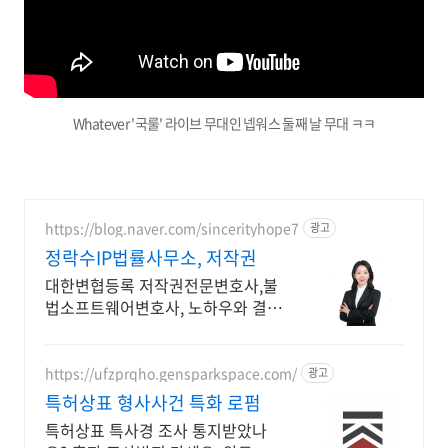
Whatever '국룰' 라이브 무대인 넵워스 둘째 날 무대 ㅋㅋ
https://blog.naver.com/sincerityhope7
광고
정락수IP법률사무소, 저작권
대한변협등록 저작권전문변호사,불
법소프트웨어변호사, 노하우와 결과
로 입증하는 실력
https://ufzprqho.gensparkspace.com/
광고
특허상표 형사사건 특화 로펌
특허상표 특사경 조사 통지받았나