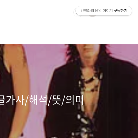
번역좌의 음악 이야기
구독하기
ne 한글가사/해석/뜻/의미