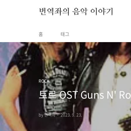
본문 바로가기
번역좌의 음악 이야기
홈
태그
ROCK
토르 OST Guns N' R
by 번역좌
2023. 9. 23.