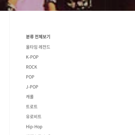
분류 전체보기
올타임 레전드
K-POP
ROCK
POP
J-POP
캐롤
트로트
유로비트
Hip-Hop