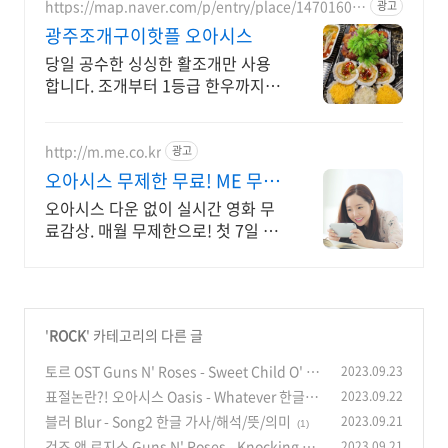
https://map.naver.com/p/entry/place/14701601
광고
09
광주조개구이핫플 오아시스
당일 공수한 싱싱한 활조개만 사용
합니다. 조개부터 1등급 한우까지
모두 맛볼수 있는 오아시스조개!
http://m.me.co.kr
광고
오아시스 무제한 무료! ME 무료
영화 바로보기!
오아시스 다운 없이 실시간 영화 무
료감상. 매월 무제한으로! 첫 7일 무
료!
'
ROCK
' 카테고리의 다른 글
토르 OST Guns N' Roses - Sweet Child O' Mi
2023.09.23
ne 한글가사/해석/뜻/의미
표절논란?! 오아시스 Oasis - Whatever 한글가
2023.09.22
(0)
사/해석/뜻/의미
블러 Blur - Song2 한글 가사/해석/뜻/의미
2023.09.21
(0)
(1)
건즈 앤 로지스 Guns N' Roses - Knocking on
2023.09.21