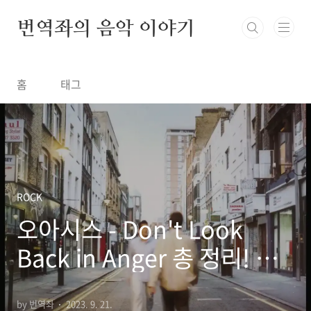
본문 바로가기
번역좌의 음악 이야기
홈
태그
ROCK
오아시스 - Don't Look
Back in Anger 총 정리! 한
글 가사/해석/뜻/의미
by 번역좌
2023. 9. 21.