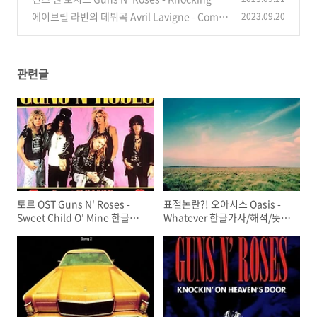
Heaven's Door 한글 가사/해석/뜻/의미
에이브릴 라빈의 데뷔곡 Avril Lavigne - Compl
2023.09.20
(0)
icated 한글 가사/해석/뜻/의미
(0)
관련글
토르 OST Guns N' Roses -
표절논란?! 오아시스 Oasis -
Sweet Child O' Mine 한글가
Whatever 한글가사/해석/뜻/
사/해석/뜻/의미
의미