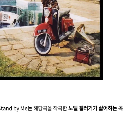
 Stand by Me는 해당곡을 작곡한
노엘 갤러거가 싫어하는 곡