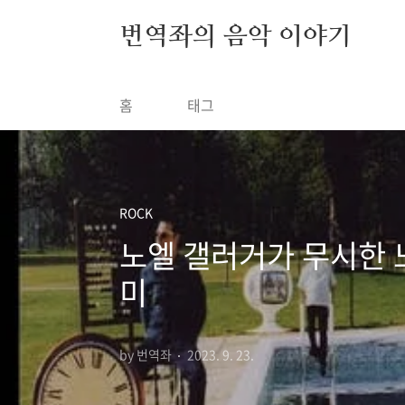
본문 바로가기
번역좌의 음악 이야기
홈
태그
ROCK
노엘 갤러거가 무시한 노래
미
by 번역좌
2023. 9. 23.