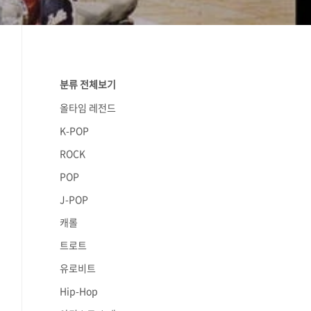
분류 전체보기
올타임 레전드
K-POP
ROCK
POP
J-POP
캐롤
트로트
유로비트
Hip-Hop