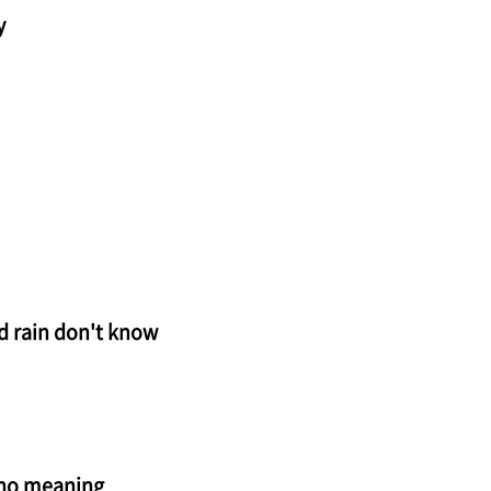
y
d rain don't know
 no meaning