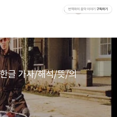
번역좌의 음악 이야기
구독하기
e 한글 가사/해석/뜻/의