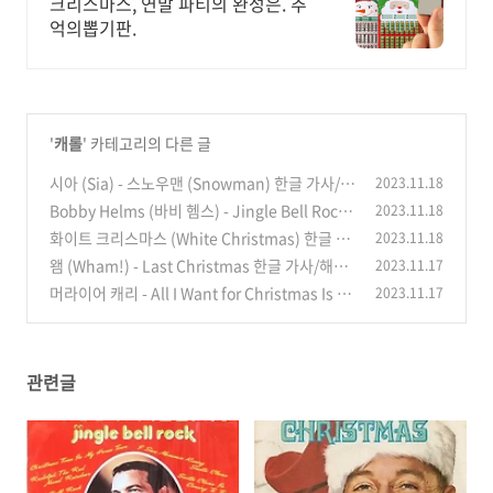
크리스마스, 연말 파티의 완성은. 추
억의뽑기판.
'
캐롤
' 카테고리의 다른 글
시아 (Sia) - 스노우맨 (Snowman) 한글 가사/해
2023.11.18
석/ 캐럴 추천
Bobby Helms (바비 헴스) - Jingle Bell Rock
2023.11.18
(1)
(징글벨 락) 한글 가사/해석
화이트 크리스마스 (White Christmas) 한글 가
2023.11.18
(0)
사/해석
왬 (Wham!) - Last Christmas 한글 가사/해석/
2023.11.17
(0)
뜻/의미
머라이어 캐리 - All I Want for Christmas Is Yo
2023.11.17
(2)
u 한글 가사/해석/뜻
(0)
관련글