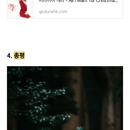
머라이어 캐리 - All I Want for Christmas Is You 한글 가사/해석/뜻
qjsdurwhk.com
4.
총평