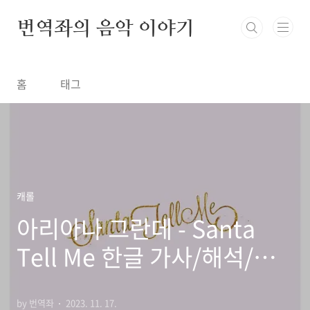
본문 바로가기
번역좌의 음악 이야기
홈
태그
캐롤
아리아나 그란데 - Santa
Tell Me 한글 가사/해석/뜻/
의미
by 번역좌
2023. 11. 17.