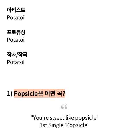
아티스트
Potatoi
프로듀싱
Potatoi
작사/작곡
Potatoi
1)
Popsicle
은 어떤 곡?
"You're sweet like popsicle'
1st Single 'Popsicle'