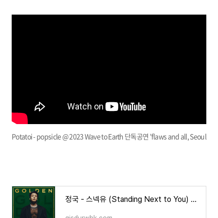
Potatoi - popsicle @ 2023 Wave to Earth 단독공연 'flaws and all, Seoul
정국 - 스넥유 (Standing Next to You) 한글 가사/해석/뜻/곡 정보