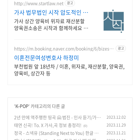
http://www.startlaw.net
광고
가사 법무법인 시작 압도적인 이
혼소송 승소사례
가사 상간 양육비 위자료 재산분할
양육권소송은 시작과 함께하세요 압
도적인 전문변호사 자격증 개수, 20
개 이상!
https://m.booking.naver.com/booking/6/bizes/1
광고
47504
이혼전문여성변호사 하정미
부천법원 앞 18년차 / 이혼, 위자료, 재산분할, 양육권,
양육비, 상간자 등
'
K-POP
' 카테고리의 다른 글
2년 만에 역주행한 띵곡 🤗 범진 - 인사 듣기/가
2023.12.02
사/곡 정보
태연 신곡! To. X 가사,곡 정보 총정리!
2023.11.29
(0)
(0)
정국 - 스넥유 (Standing Next to You) 한글 가
2023.11.21
사/해석/뜻/곡 정보