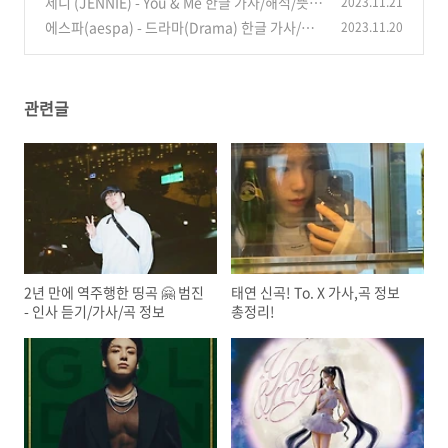
제니 (JENNIE) - You & Me 한글 가사/해석/뜻/
2023.11.21
(0)
곡 정보
에스파(aespa) - 드라마(Drama) 한글 가사/해
2023.11.20
(0)
석/뜻/곡 정보
(6)
관련글
2년 만에 역주행한 띵곡 🤗 범진
태연 신곡! To. X 가사,곡 정보
- 인사 듣기/가사/곡 정보
총정리!