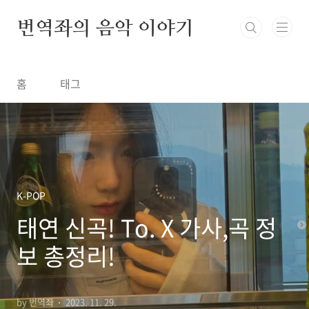
본문 바로가기
번역좌의 음악 이야기
홈
태그
K-POP
태연 신곡! To. X 가사,곡 정
보 총정리!
by 번역좌
2023. 11. 29.