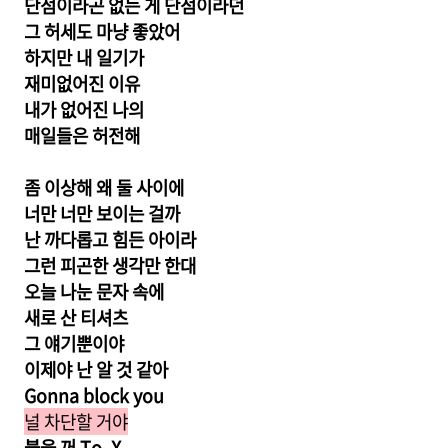
단점이라곤 없는 게 단점이라던
그 허세도 마냥 좋았어
하지만 내 일기가
재미없어진 이유
내가 없어진 나의
매일들은 허전해
좀 이상해 왜 둘 사이에
너만 너만 보이는 걸까
난 까다롭고 힘든 아이라
그런 피곤한 생각만 한대
오늘 나눈 문자 속에
새로 산 티셔츠
그 얘기뿐이야
이제야 난 알 것 같아
Gonna block you
널 차단할 거야
불을 꺼 To. X