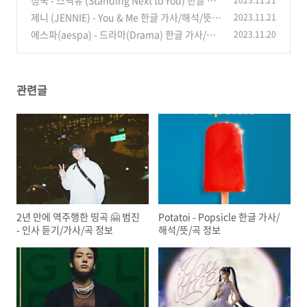
정국 - 스넥유 (Standing Next to You) 한글 가
2023.11.21
사/해석/뜻/곡 정보
제니 (JENNIE) - You & Me 한글 가사/해석/뜻/
2023.11.21
(0)
곡 정보
에스파(aespa) - 드라마(Drama) 한글 가사/해
2023.11.20
(0)
석/뜻/곡 정보
(6)
관련글
2년 만에 역주행한 띵곡 🤗 범진
Potatoi - Popsicle 한글 가사/
- 인사 듣기/가사/곡 정보
해석/뜻/곡 정보