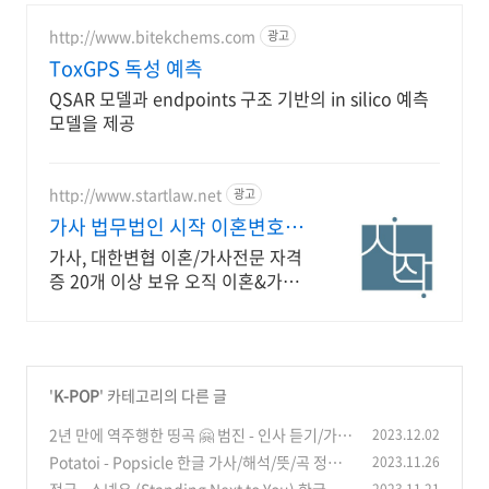
http://www.bitekchems.com
광고
ToxGPS 독성 예측
QSAR 모델과 endpoints 구조 기반의 in silico 예측
모델을 제공
http://www.startlaw.net
광고
가사 법무법인 시작 이혼변호사
24시간 비밀상담
가사, 대한변협 이혼/가사전문 자격
증 20개 이상 보유 오직 이혼&가사
사건만 진행하는 진짜 이혼전문로
펌.
'
K-POP
' 카테고리의 다른 글
2년 만에 역주행한 띵곡 🤗 범진 - 인사 듣기/가
2023.12.02
사/곡 정보
Potatoi - Popsicle 한글 가사/해석/뜻/곡 정보
2023.11.26
(0)
(0)