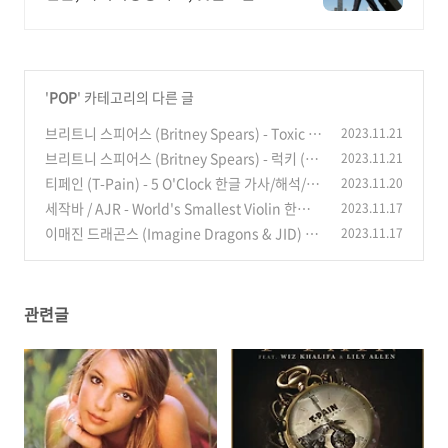
어시스템
'
POP
' 카테고리의 다른 글
브리트니 스피어스 (Britney Spears) - Toxic 한
2023.11.21
글 가사/해석/뜻/곡 정보
브리트니 스피어스 (Britney Spears) - 럭키 (Lu
2023.11.21
(1)
cky) 한글 가사/해석/뜻/곡 정보
티페인 (T-Pain) - 5 O'Clock 한글 가사/해석/
2023.11.20
(0)
뜻/곡 정보
세작바 / AJR - World's Smallest Violin 한글
2023.11.17
(0)
가사/해석/뜻
이매진 드래곤스 (Imagine Dragons & JID) - E
2023.11.17
(0)
nemy 한글 가사/해석
(0)
관련글