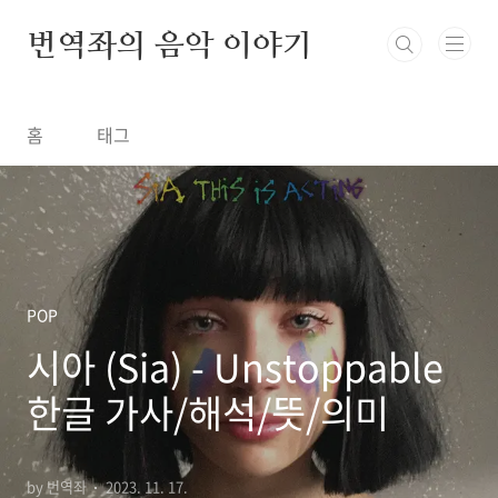
본문 바로가기
번역좌의 음악 이야기
홈
태그
POP
시아 (Sia) - Unstoppable
한글 가사/해석/뜻/의미
by 번역좌
2023. 11. 17.