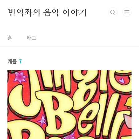
본문 바로가기
번역좌의 음악 이야기
홈
태그
캐롤
7