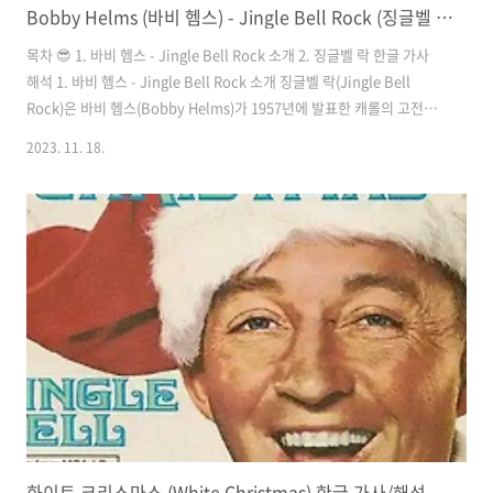
Bobby Helms (바비 헴스) - Jingle Bell Rock (징글벨 락) 한글 가사/해석
목차 😎 1. 바비 헴스 - Jingle Bell Rock 소개 2. 징글벨 락 한글 가사
해석 1. 바비 헴스 - Jingle Bell Rock 소개 징글벨 락(Jingle Bell
Rock)은 바비 헴스(Bobby Helms)가 1957년에 발표한 캐롤의 고전입
니다. 이 곡은 캐롤과 록앤롤을 결합한 독특한 스타일로, 크리스마스 시
2023. 11. 18.
즌의 대표적인 노래 중 하나로 자리 잡았습니다. 징글벨 락(Jingle Bell
Rock)은 그 이름에서 알 수 있듯이, 전통적인 크리스마스 캐럴인 Jingle
Bells의 리듬과 멜로디를 현대적인 록앤롤 스타일로 재해석한 곡입니다.
바비 헴스의 매력적인 보컬과 경쾌한 기타 리프가 곡에 활력을 불어넣으
며, 크리스마스의 즐거움과 활기를 전달합니다. 이 곡은 발매 이후부터
현재까..
화이트 크리스마스 (White Christmas) 한글 가사/해석