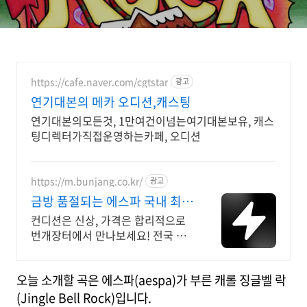
https://cafe.naver.com/cgtstar
광고
연기대본의 메카 오디션,캐스팅
연기대본의모든것, 1만여건이넘는여기대본보유, 캐스
팅디렉터가직접운영하는카페, 오디션
https://m.bunjang.co.kr/
광고
금방 품절되는 에스파 국내 최대
브랜드 중고거래
컨디션은 신상, 가격은 합리적으로
번개장터에서 만나보세요! 전국 각
지에서 올라오는 전국구 최다 상품
매일 10만 개 이상의 신규 상품 업로
오늘 소개할 곡은 에스파(aespa)가 부른 캐롤 징글벨 락
드
(Jingle Bell Rock)입니다.