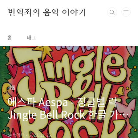
본문 바로가기
번역좌의 음악 이야기
홈
태그
캐롤
에스파 Aespa - 징글벨 락
Jingle Bell Rock 한글 가
사/해석/뜻/곡 정보
by 번역좌
2023. 11. 26.