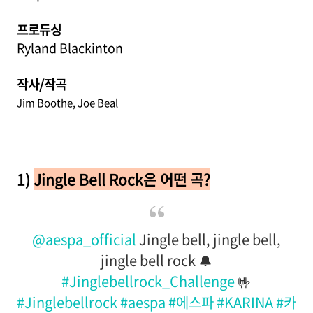
프로듀싱
Ryland Blackinton
작사/작곡
Jim Boothe, Joe Beal
1)
Jingle Bell Rock
은 어떤 곡?
@aespa_official
Jingle bell, jingle bell,
jingle bell rock 🔔
#Jinglebellrock_Challenge
🤟
#Jinglebellrock
#aespa
#에스파
#KARINA
#카