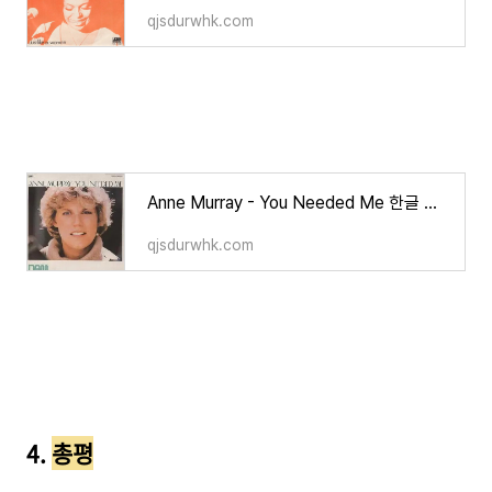
qjsdurwhk.com
Anne Murray - You Needed Me 한글 가사/해석/뜻/의미
qjsdurwhk.com
4.
총평