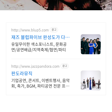
http://www.blup5.com
광고
재즈 블럽파이브 완성도가 다른
공연기획
유일무이한 색소포니스트, 문화공
연/공연배급/지역축제/협연/파티
http://www.jazzpandora.com
광고
판도라뮤직
기업공연, 콘서트, 이벤트행사, 음악
회, 축가, BGM, 파티공연 전문 프로
모션