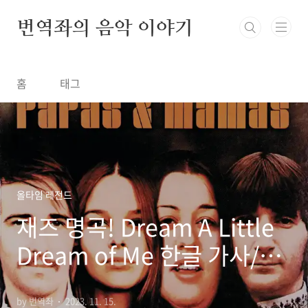
본문 바로가기
번역좌의 음악 이야기
홈
태그
올타임 레전드
재즈 명곡! Dream A Little
Dream of Me 한글 가사/해
석/뜻
by 번역좌
2023. 11. 15.