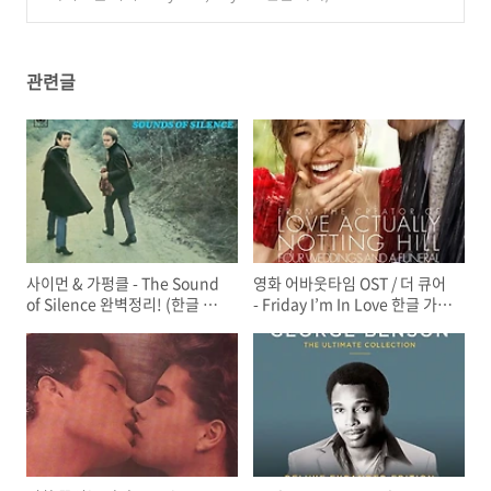
석/의미/뜻
(0)
관련글
사이먼 & 가펑클 - The Sound
영화 어바웃타임 OST / 더 큐어
of Silence 완벽정리! (한글 가
- Friday I’m In Love 한글 가
사 해석, 뜻, 비하인드 스토리, 듣
사/해석/뜻
기)