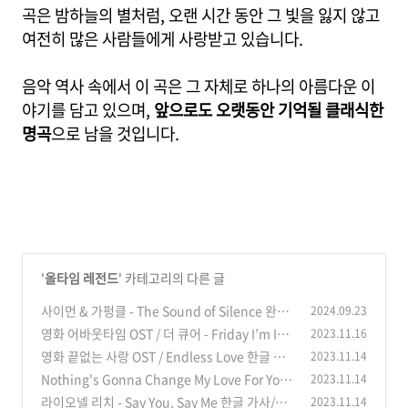
곡은 밤하늘의 별처럼, 오랜 시간 동안 그 빛을 잃지 않고
여전히 많은 사람들에게 사랑받고 있습니다.
음악 역사 속에서 이 곡은 그 자체로 하나의 아름다운 이
야기를 담고 있으며,
앞으로도 오랫동안 기억될 클래식한
명곡
으로 남을 것입니다.
'
올타임 레전드
' 카테고리의 다른 글
사이먼 & 가펑클 - The Sound of Silence 완벽
2024.09.23
정리! (한글 가사 해석, 뜻, 비하인드 스토리, 듣
영화 어바웃타임 OST / 더 큐어 - Friday I’m In
2023.11.16
기)
Love 한글 가사/해석/뜻
(0)
영화 끝없는 사랑 OST / Endless Love 한글 가
2023.11.14
(0)
사/해석/뜻
Nothing's Gonna Change My Love For You
2023.11.14
(0)
한글 가사 해석 뜻
라이오넬 리치 - Say You, Say Me 한글 가사/해
2023.11.14
(0)