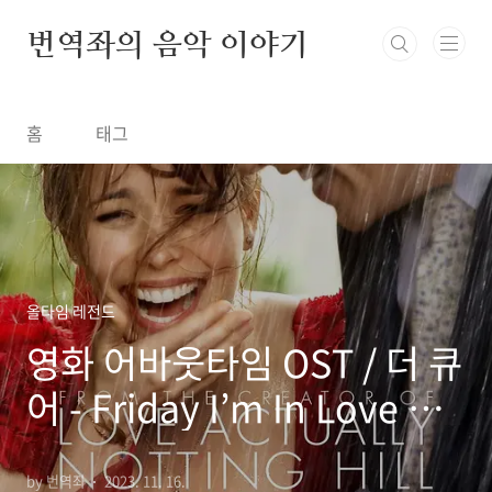
본문 바로가기
번역좌의 음악 이야기
홈
태그
올타임 레전드
영화 어바웃타임 OST / 더 큐
어 - Friday I’m In Love 한
글 가사/해석/뜻
by 번역좌
2023. 11. 16.