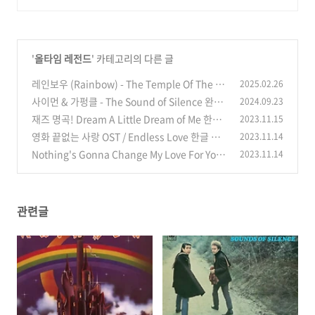
'
올타임 레전드
' 카테고리의 다른 글
레인보우 (Rainbow) - The Temple Of The Ki
2025.02.26
ng 완벽정리! (한글 가사 해석, 뜻, 비하인드 스토
사이먼 & 가펑클 - The Sound of Silence 완벽
2024.09.23
리, 뮤비,듣기)
정리! (한글 가사 해석, 뜻, 비하인드 스토리, 듣
(0)
재즈 명곡! Dream A Little Dream of Me 한글
2023.11.15
기)
가사/해석/뜻
(0)
영화 끝없는 사랑 OST / Endless Love 한글 가
2023.11.14
(1)
사/해석/뜻
Nothing's Gonna Change My Love For You
2023.11.14
(0)
한글 가사 해석 뜻
(0)
관련글