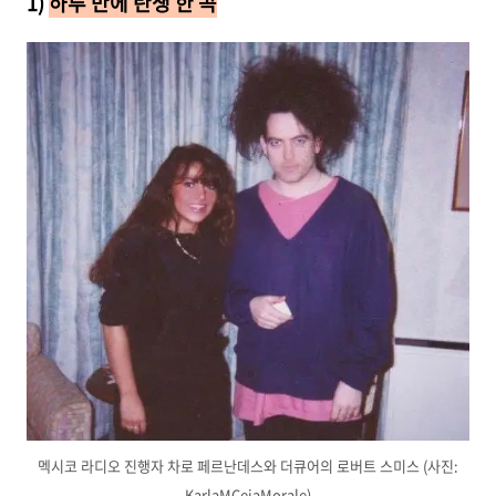
1)
하루 만에 탄생 한 곡
멕시코 라디오 진행자 차로 페르난데스와 더큐어의 로버트 스미스 (사진:
KarlaMCejaMorale)