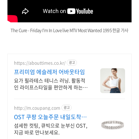
The Cure - Friday I’m In Love live MTV Most Wanted 1995 한글 가사
https://abouttimes.co.kr/
광고
프리미엄 에슬레저 어바웃타임
요가 필라테스 테니스 러닝. 활동적
인 라이프스타일을 편안하게 하는
에슬레저 브랜드
http://m.coupang.com
광고
OST 쿠팡 오늘주문 내일도착 로
켓배송
섬세한 컷팅, 큐빅으로 눈부신 OST,
지금 바로 만나보세요.