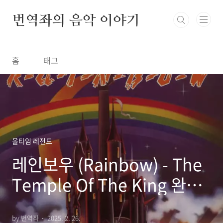
본문 바로가기
번역좌의 음악 이야기
홈
태그
올타임 레전드
레인보우 (Rainbow) - The
Temple Of The King 완벽
정리! (한글 가사 해석, 뜻, 비
by 번역좌
2025. 2. 26.