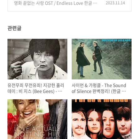
가사/해석/뜻
영화 끝없는 사랑 OST / Endless Love 한글 가
2023.11.14
(1)
사/해석/뜻
(0)
관련글
유전무죄 무전유죄! 지강헌 홀리
사이먼 & 가펑클 - The Sound
데이 : 비 지스 (Bee Gees) - 홀
of Silence 완벽정리! (한글 가
리데이 (Holiday) 완벽정리!
사 해석, 뜻, 비하인드 스토리, 듣
기)