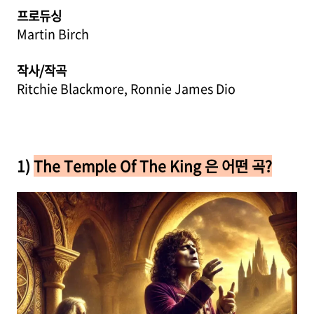
프로듀싱
Martin Birch
작사/작곡
Ritchie Blackmore, Ronnie James Dio
1)
The Temple Of The King 은 어떤 곡?