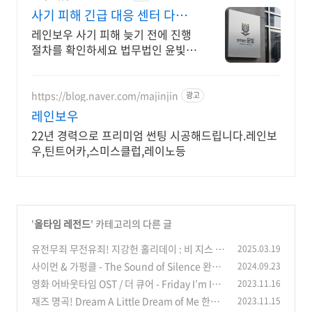
사기 피해 긴급 대응 센터 다수
의 피해 회복 사례 보유
레인보우 사기 피해 늦기 전에 진행
절차를 확인하세요 법무법인 윤빛은
사기 유형과 피해 경위에 맞는 회수
전략과 대응 방향을 제시합니다
https://blog.naver.com/majinjin
광고
레인보우
22년 경력으로 프리미엄 썬팅 시공해드립니다.레인보
우,틴트어카,스미스클럽,레이노등
'
올타임 레전드
' 카테고리의 다른 글
유전무죄 무전유죄! 지강헌 홀리데이 : 비 지스 (B
2025.03.19
ee Gees) - 홀리데이 (Holiday) 완벽정리!
사이먼 & 가펑클 - The Sound of Silence 완벽
2024.09.23
(0)
정리! (한글 가사 해석, 뜻, 비하인드 스토리, 듣
영화 어바웃타임 OST / 더 큐어 - Friday I’m In
2023.11.16
기)
Love 한글 가사/해석/뜻
(0)
재즈 명곡! Dream A Little Dream of Me 한글
2023.11.15
(0)