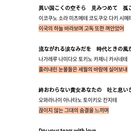
異い国こくの空そら 見みつめて 孤
이코쿠노 소라 미츠메테 코도쿠오 다키 시메
이국의 하늘 바라보며 고독 또한 껴안았어
流ながれる涙なみだを 時代ときの風
나가레루 나미다오 토키노 카제니 카사네테
흘러내린 눈물들은 세월의 바람에 실어보내
終おわらない貴女あなたの 吐と息い
오와라나이 아나타노 토이키오 칸지테
끊이지 않는 그대의 숨결을 느끼며
Dry your tears with love