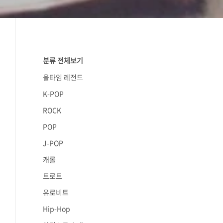
분류 전체보기
올타임 레전드
K-POP
ROCK
POP
J-POP
캐롤
트로트
유로비트
Hip-Hop