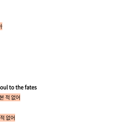
아
oul to the fates
본 적 없어
 적 없어