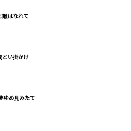
と離はなれて
問とい掛かけ
夢ゆめ見みたて