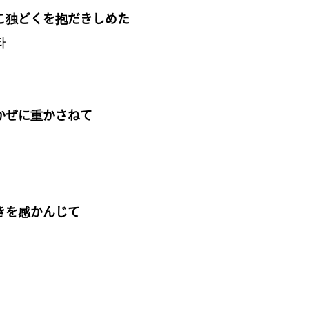
こ独どくを抱だきしめた
타
かぜに重かさねて
きを感かんじて