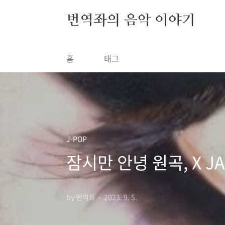
본문 바로가기
번역좌의 음악 이야기
홈
태그
J-POP
잠시만 안녕 원곡, X J
by 번역좌
2023. 9. 5.