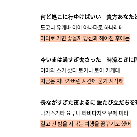
何ど処こに行ゆけばいい 貴方あなた
도코니 유케바 이이 아나타토 하나레테
어디로 가면 좋을까 당신과 헤어진 후에는
今いまは過すぎ去さった 時流ときに
이마와 스기 삿타 토키니 토이 카케테
지금은 지나가버린 시간에 묻기 시작해
長ながすぎた夜よるに 旅たび立だちを
나가스기타 요루니 타비다치오 유메 미타
길고 긴 밤을 지나는 여행을 꿈꾸기도 했어