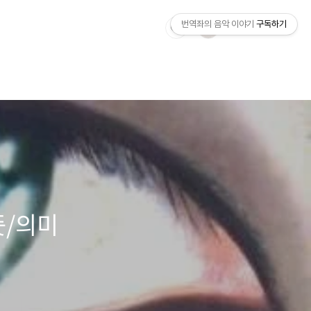
번역좌의 음악 이야기
구독하기
뜻/의미