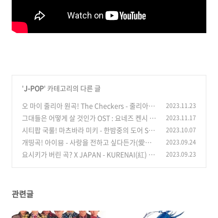
'
J-POP
' 카테고리의 다른 글
오 마이 줄리아 원곡! The Checkers - 줄리아에
2023.11.23
게 상심 한글 가사/해석/뜻/발음/컨츄리 꼬꼬
그대들은 어떻게 살 것인가 OST : 요네즈 켄시 -
2023.11.17
(0)
지구본 한글 가사/해석/뜻/의미
시티팝 국룰! 마츠바라 미키 - 한밤중의 도어 Sta
2023.10.07
(0)
y With Me 한글 가사/해석/뜻/의미/발음
개띵곡! 아이묭 - 사랑을 전하고 싶다든가(愛を
2023.09.24
(0)
伝えたいだとか) 한글 가사/뜻/의미/해석/발음
요시키가 버린 곡? X JAPAN - KURENAI(紅) 한
2023.09.23
글 가사/해석/뜻/의미
(0)
(0)
관련글