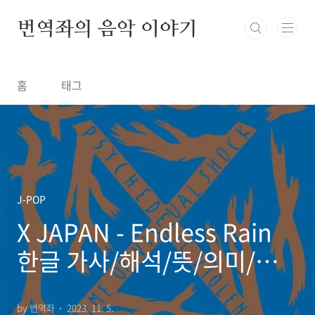
본문 바로가기
번역좌의 음악 이야기
홈
태그
J-POP
X JAPAN - Endless Rain
한글 가사/해석/뜻/의미/발
음
by 번역좌
2023. 11. 5.