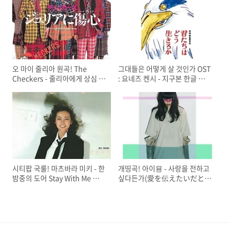
오 마이 줄리아 원곡! The
그대들은 어떻게 살 것인가 OST
Checkers - 줄리아에게 상심 한
: 요네즈 켄시 - 지구본 한글 가
글 가사/해석/뜻/발음/컨츄리 꼬
사/해석/뜻/의미
꼬
시티팝 국룰! 마츠바라 미키 - 한
개띵곡! 아이묭 - 사랑을 전하고
밤중의 도어 Stay With Me 한글
싶다든가(愛を伝えたいだと
가사/해석/뜻/의미/발음
か) 한글 가사/뜻/의미/해석/발
음