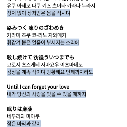
유쿠 아테모 나쿠 키즈 츠이타 카라다 누라시
정처 없이 상처받은 몸을 적시며
絡みつく 凍りのざわめき
카라미 츠쿠 코-리노 자와메키
휘감겨 붙은 얼음이 부서지는 소리에
殺し続けて 彷徨ういつまでも
코로시 츠즈케테 사마요우 이츠마데모
감정을 계속 삭이며 방황해요 언제까지라도
Until I can forget your love
내가 당신의 사랑을 잊을 수 있을 때까지
眠りは麻薬
네무리와 마야쿠
잠은 마약과 같이